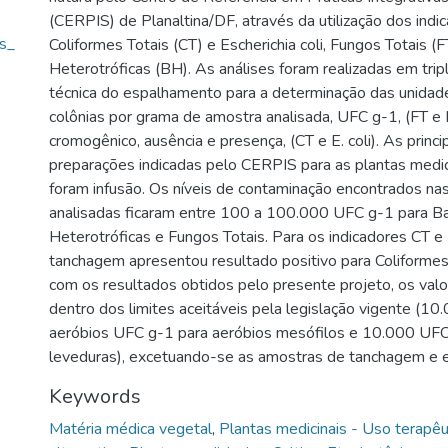
(CERPIS) de Planaltina/DF, através da utilização dos indi
as_
Coliformes Totais (CT) e Escherichia coli, Fungos Totais (F
Heterotróficas (BH). As análises foram realizadas em tripl
técnica do espalhamento para a determinação das unidad
colônias por grama de amostra analisada, UFC g-1, (FT 
cromogênico, ausência e presença, (CT e E. coli). As princ
preparações indicadas pelo CERPIS para as plantas medic
foram infusão. Os níveis de contaminação encontrados na
analisadas ficaram entre 100 a 100.000 UFC g-1 para Ba
Heterotróficas e Fungos Totais. Para os indicadores CT e 
tanchagem apresentou resultado positivo para Coliformes
com os resultados obtidos pelo presente projeto, os val
dentro dos limites aceitáveis pela legislação vigente (1
aeróbios UFC g-1 para aeróbios mesófilos e 10.000 UFC
leveduras), excetuando-se as amostras de tanchagem e er
Keywords
Matéria médica vegetal
,
Plantas medicinais - Uso terapêu