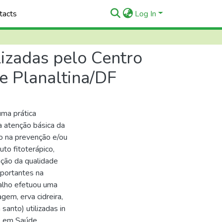
tacts
Log In
lizadas pelo Centro
e Planaltina/DF
uma prática
na atenção básica da
ão na prevenção e/ou
to fitoterápico,
cação da qualidade
portantes na
alho efetuou uma
gem, erva cidreira,
 santo) utilizadas in
as em Saúde