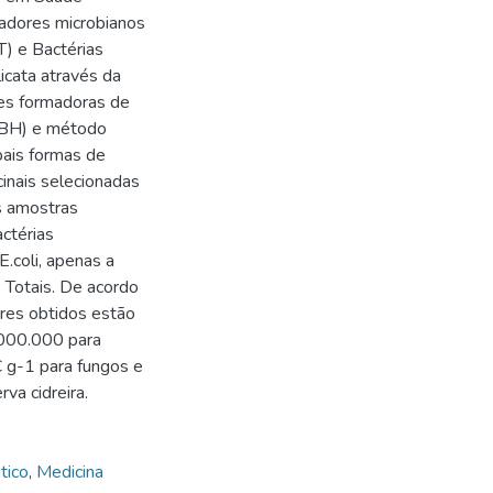
cadores microbianos
T) e Bactérias
icata através da
es formadoras de
e BH) e método
ipais formas de
inais selecionadas
s amostras
ctérias
E.coli, apenas a
 Totais. De acordo
ores obtidos estão
0.000.000 para
 g-1 para fungos e
va cidreira.
tico
,
Medicina