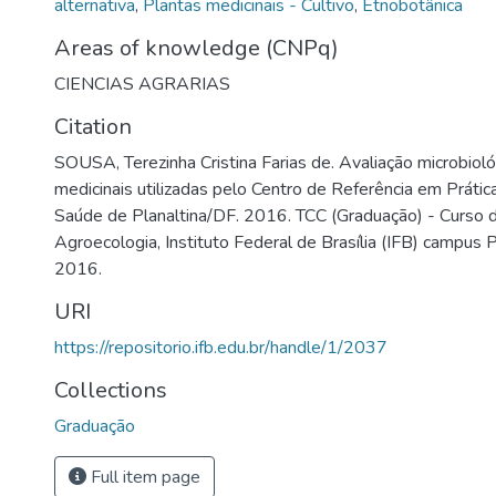
alternativa
,
Plantas medicinais - Cultivo
,
Etnobotânica
Areas of knowledge (CNPq)
CIENCIAS AGRARIAS
Citation
SOUSA, Terezinha Cristina Farias de. Avaliação microbioló
medicinais utilizadas pelo Centro de Referência em Prátic
Saúde de Planaltina/DF. 2016. TCC (Graduação) - Curso 
Agroecologia, Instituto Federal de Brasília (IFB) campus Pl
2016.
URI
https://repositorio.ifb.edu.br/handle/1/2037
Collections
Graduação
Full item page