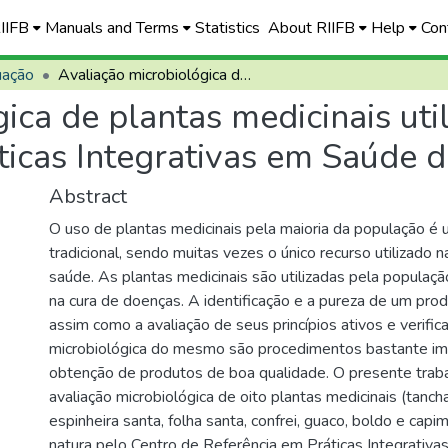
RIIFB
Manuals and Terms
Statistics
About RIIFB
Help
Con
uação
Avaliação microbiológica de plantas medicinais utilizadas pelo Centro de Referência em Práticas Integrativas em Saúde de Planaltina/DF
ica de plantas medicinais uti
ticas Integrativas em Saúde d
Abstract
O uso de plantas medicinais pela maioria da população é 
tradicional, sendo muitas vezes o único recurso utilizado 
saúde. As plantas medicinais são utilizadas pela populaç
na cura de doenças. A identificação e a pureza de um produ
assim como a avaliação de seus princípios ativos e verifi
microbiológica do mesmo são procedimentos bastante im
obtenção de produtos de boa qualidade. O presente trab
avaliação microbiológica de oito plantas medicinais (tancha
espinheira santa, folha santa, confrei, guaco, boldo e capim
natura pelo Centro de Referência em Práticas Integrativ