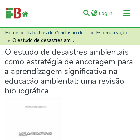
(current)
Log In
Communities & Collections
Home
Trabalhos de Conclusão de Curso (TCCs)
Especialização
O estudo de desastres ambientais como estratégia de ancoragem para a aprendizagem significativa na educação ambiental: uma revisão bibliográfica
All of RIIFB
O estudo de desastres ambientais
Manuals and Terms
como estratégia de ancoragem para
Statistics
a aprendizagem significativa na
About RIIFB
educação ambiental: uma revisão
Help
bibliográfica
Contacts