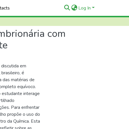
tacts
Log In
embrionária com
te
 discutida em
rasileiro, é
a das matérias de
completo equívoco.
o estudante interage
tilhado
ções. Para enfrentar
alho propõe o uso do
tro da Química. Esta
efletir sobre as