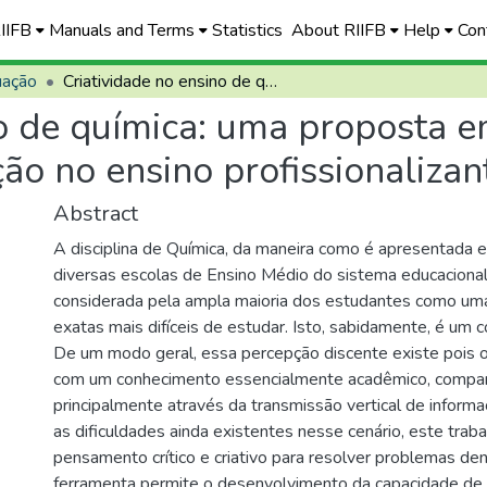
RIIFB
Manuals and Terms
Statistics
About RIIFB
Help
Con
uação
Criatividade no ensino de química: uma proposta embrionária com potencial para aplicação no ensino profissionalizante
no de química: uma proposta 
ção no ensino profissionalizan
Abstract
A disciplina de Química, da maneira como é apresentada e
diversas escolas de Ensino Médio do sistema educacional b
considerada pela ampla maioria dos estudantes como um
exatas mais difíceis de estudar. Isto, sabidamente, é um 
De um modo geral, essa percepção discente existe pois 
com um conhecimento essencialmente acadêmico, compar
principalmente através da transmissão vertical de informa
as dificuldades ainda existentes nesse cenário, este trab
pensamento crítico e criativo para resolver problemas den
ferramenta permite o desenvolvimento da capacidade de r