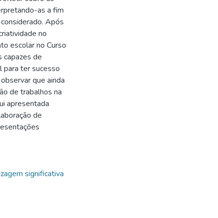
erpretando-as a fim
a considerado. Após
criatividade no
nto escolar no Curso
os capazes de
l para ter sucesso
observar que ainda
ão de trabalhos na
qui apresentada
elaboração de
resentações
zagem significativa