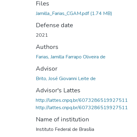
Files
Jamilla_Farias_CGAM.pdf
(1.74 MB)
Defense date
2021
Authors
Farias, Jamilla Farrapo Oliveira de
Advisor
Brito, José Giovanni Leite de
Advisor's Lattes
http://lattes.cnpq.br/6073286519927511
http://lattes.cnpq.br/6073286519927511
Name of institution
Instituto Federal de Brasília