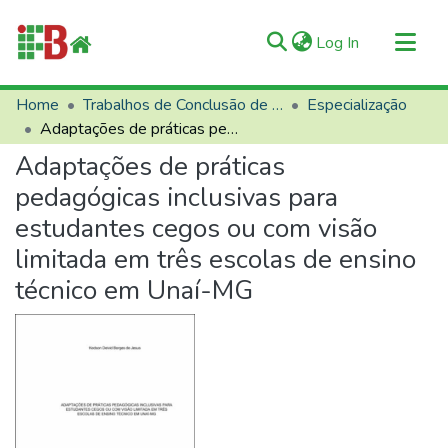
(current)
Log In
Communities & Collections
Home
Trabalhos de Conclusão de Curso (TCCs)
Especialização
Adaptações de práticas pedagógicas inclusivas para estudantes cegos ou com visão limitada em três escolas de ensino técnico em Unaí-MG
All of RIIFB
Adaptações de práticas
Manuals and Terms
pedagógicas inclusivas para
Statistics
estudantes cegos ou com visão
About RIIFB
limitada em três escolas de ensino
Help
técnico em Unaí-MG
Contacts