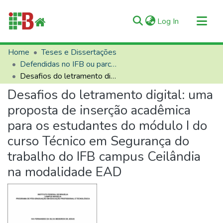
(current)
Log In
Communities & Collections
Home
Teses e Dissertações
Defendidas no IFB ou parceiros
All of RIIFB
Desafios do letramento digital: uma proposta de inserção acadêmica para os estudantes do módulo I do curso Técnico em Segurança do trabalho do IFB campus Ceilândia na modalidade EAD
Manuals and Terms
Desafios do letramento digital: uma
Statistics
proposta de inserção acadêmica
About RIIFB
para os estudantes do módulo I do
Help
curso Técnico em Segurança do
Contacts
trabalho do IFB campus Ceilândia
na modalidade EAD