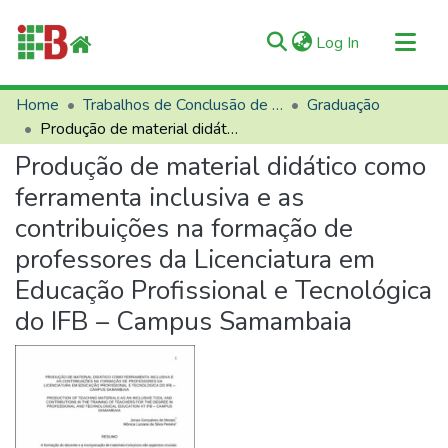
(current)
Log In
Communities & Collections
Home
Trabalhos de Conclusão de Curso (TCCs)
Graduação
Produção de material didático como ferramenta inclusiva e as contribuições na formação de professores da Licenciatura em Educação Profissional e Tecnológica do IFB – Campus Samambaia
All of RIIFB
Produção de material didático como
Manuals and Terms
ferramenta inclusiva e as
Statistics
contribuições na formação de
About RIIFB
professores da Licenciatura em
Help
Educação Profissional e Tecnológica
Contacts
do IFB – Campus Samambaia