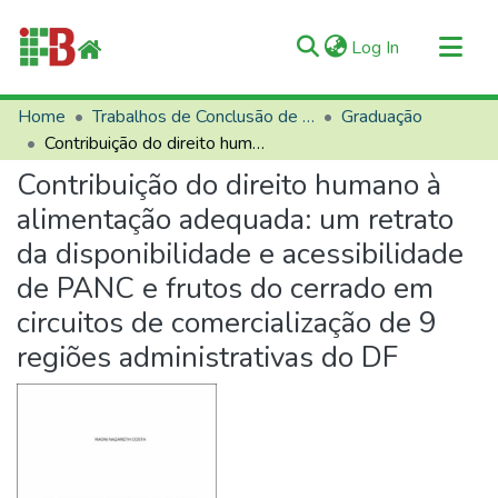
(current)
Log In
Communities & Collections
Home
Trabalhos de Conclusão de Curso (TCCs)
Graduação
Contribuição do direito humano à alimentação adequada: um retrato da disponibilidade e acessibilidade de PANC e frutos do cerrado em circuitos de comercialização de 9 regiões administrativas do DF
All of RIIFB
Contribuição do direito humano à
Manuals and Terms
alimentação adequada: um retrato
Statistics
da disponibilidade e acessibilidade
About RIIFB
de PANC e frutos do cerrado em
Help
circuitos de comercialização de 9
Contacts
regiões administrativas do DF