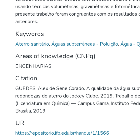
usando técnicas volumétricas, gravimétricas e fotométric
presente trabalho foram congruentes com os resultados
anteriores.
Keywords
Aterro sanitário
,
Águas subterrâneas - Poluição
,
Água - Q
Areas of knowledge (CNPq)
ENGENHARIAS
Citation
GUEDES, Alex de Sene Corado. A qualidade da água sub
redondezas do aterro do Jockey Clube. 2019. Trabalho d
(Licenciatura em Química) — Campus Gama, Instituto Feder
Brasília, 2019.
URI
https://repositorio.ifb.edu.br/handle/1/1566