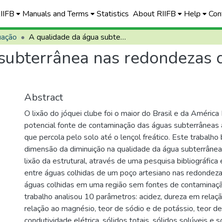
RIIFB
Manuals and Terms
Statistics
About RIIFB
Help
Con
uação
A qualidade da água subterrânea nas redondezas do aterro do Jockey Clube
subterrânea nas redondezas d
Abstract
O lixão do jóquei clube foi o maior do Brasil e da América
potencial fonte de contaminação das águas subterrâneas
que percola pelo solo até o lençol freático. Este trabalho
dimensão da diminuição na qualidade da água subterrânea
lixão da estrutural, através de uma pesquisa bibliográfic
entre águas colhidas de um poço artesiano nas redondez
águas colhidas em uma região sem fontes de contaminaç
trabalho analisou 10 parâmetros: acidez, dureza em relaçã
relação ao magnésio, teor de sódio e de potássio, teor de
condutividade elétrica, sólidos totais, sólidos solúveis e 