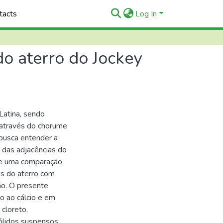
tacts
Log In
o aterro do Jockey
 Latina, sendo
 através do chorume
 busca entender a
 das adjacências do
a e uma comparação
as do aterro com
ão. O presente
o ao cálcio e em
 cloreto,
sólidos suspensos;