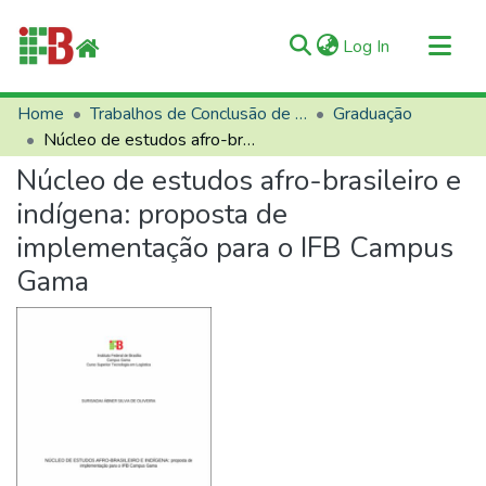
(current)
Log In
Communities & Collections
Home
Trabalhos de Conclusão de Curso (TCCs)
Graduação
Núcleo de estudos afro-brasileiro e indígena: proposta de implementação para o IFB Campus Gama
All of RIIFB
Núcleo de estudos afro-brasileiro e
Manuals and Terms
indígena: proposta de
Statistics
implementação para o IFB Campus
About RIIFB
Gama
Help
Contacts