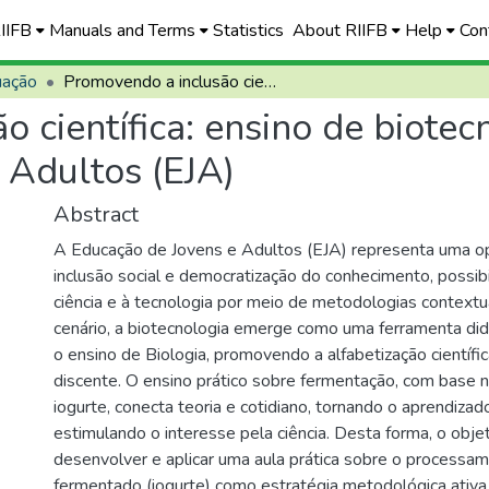
RIIFB
Manuals and Terms
Statistics
About RIIFB
Help
Con
uação
Promovendo a inclusão científica: ensino de biotecnologia para Educação de Jovens e Adultos (EJA)
 científica: ensino de biotec
 Adultos (EJA)
Abstract
A Educação de Jovens e Adultos (EJA) representa uma o
inclusão social e democratização do conhecimento, possib
ciência e à tecnologia por meio de metodologias context
cenário, a biotecnologia emerge como uma ferramenta did
o ensino de Biologia, promovendo a alfabetização científi
discente. O ensino prático sobre fermentação, com base 
iogurte, conecta teoria e cotidiano, tornando o aprendizado
estimulando o interesse pela ciência. Desta forma, o objet
desenvolver e aplicar uma aula prática sobre o processam
fermentado (iogurte) como estratégia metodológica ativa