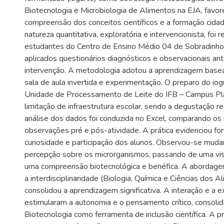
Biotecnologia e Microbiologia de Alimentos na EJA, favo
compreensão dos conceitos científicos e a formação cidad
natureza quantitativa, exploratória e intervencionista, foi 
estudantes do Centro de Ensino Médio 04 de Sobradinho 
aplicados questionários diagnósticos e observacionais an
intervenção. A metodologia adotou a aprendizagem base
sala de aula invertida e experimentação. O preparo do iog
Unidade de Processamento de Leite do IFB – Campus Plan
limitação de infraestrutura escolar, sendo a degustação re
análise dos dados foi conduzida no Excel, comparando os
observações pré e pós-atividade. A prática evidenciou fo
curiosidade e participação dos alunos. Observou-se mudanç
percepção sobre os microrganismos, passando de uma vis
uma compreensão biotecnológica e benéfica. A abordagem
a interdisciplinaridade (Biologia, Química e Ciências dos A
consolidou a aprendizagem significativa. A interação e a 
estimularam a autonomia e o pensamento crítico, consoli
Biotecnologia como ferramenta de inclusão científica. A