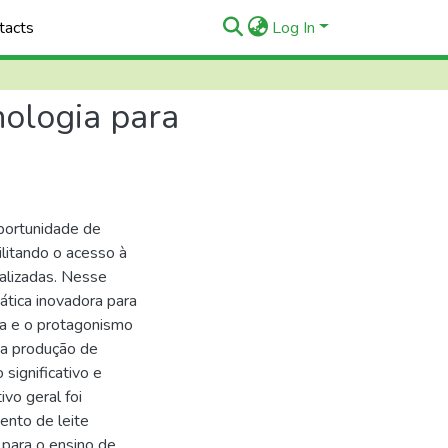
tacts
Log In
nologia para
portunidade de
ilitando o acesso à
ualizadas. Nesse
ática inovadora para
ca e o protagonismo
na produção de
 significativo e
ivo geral foi
ento de leite
 para o ensino de