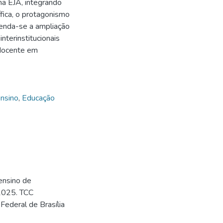
na EJA, integrando
ífica, o protagonismo
menda-se a ampliação
interinstitucionais
 docente em
ensino
,
Educação
ensino de
 2025. TCC
 Federal de Brasília