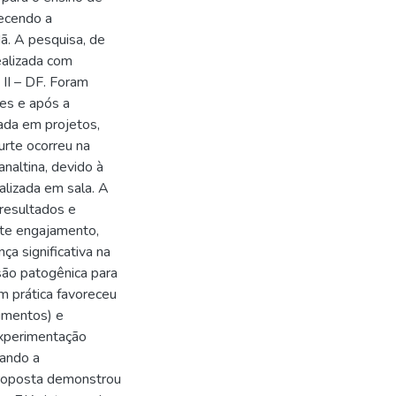
recendo a
ã. A pesquisa, de
realizada com
II – DF. Foram
tes e após a
ada em projetos,
urte ocorreu na
altina, devido à
alizada em sala. A
 resultados e
rte engajamento,
a significativa na
ão patogênica para
 prática favoreceu
limentos) e
experimentação
dando a
 proposta demonstrou