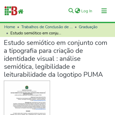
(current)
Log In
Communities & Collections
Home
Trabalhos de Conclusão de Curso (TCCs)
Graduação
Estudo semiótico em conjunto com a tipografia para criação de identidade visual : análise semiótica, legibilidade e leiturabilidade da logotipo PUMA
All of RIIFB
Estudo semiótico em conjunto com
Manuals and Terms
a tipografia para criação de
Statistics
identidade visual : análise
About RIIFB
semiótica, legibilidade e
Help
leiturabilidade da logotipo PUMA
Contacts