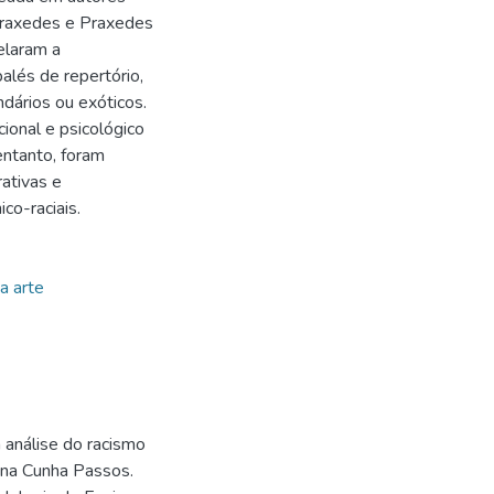
Praxedes e Praxedes
elaram a
alés de repertório,
dários ou exóticos.
ional e psicológico
entanto, foram
ativas e
co-raciais.
a arte
 análise do racismo
iana Cunha Passos.