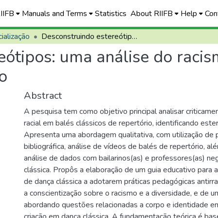
RIIFB
Manuals and Terms
Statistics
About RIIFB
Help
Con
ialização
Desconstruindo estereótipos: uma análise do racismo nos balés clássicos de repertório
eótipos: uma análise do racis
o
Abstract
A pesquisa tem como objetivo principal analisar criticam
racial em balés clássicos de repertório, identificando ester
Apresenta uma abordagem qualitativa, com utilização de 
bibliográfica, análise de vídeos de balés de repertório, al
análise de dados com bailarinos(as) e professores(as) ne
clássica. Propôs a elaboração de um guia educativo para a
de dança clássica a adotarem práticas pedagógicas antirr
a conscientização sobre o racismo e a diversidade, e de u
abordando questões relacionadas a corpo e identidade e
criação em dança clássica. A fundamentação teórica é ba