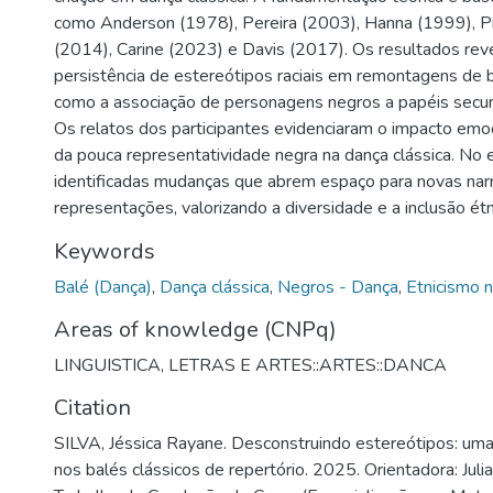
como Anderson (1978), Pereira (2003), Hanna (1999), 
(2014), Carine (2023) e Davis (2017). Os resultados rev
persistência de estereótipos raciais em remontagens de b
como a associação de personagens negros a papéis secun
Os relatos dos participantes evidenciaram o impacto emoc
da pouca representatividade negra na dança clássica. No 
identificadas mudanças que abrem espaço para novas narr
representações, valorizando a diversidade e a inclusão étni
Keywords
Balé (Dança)
,
Dança clássica
,
Negros - Dança
,
Etnicismo n
Areas of knowledge (CNPq)
LINGUISTICA, LETRAS E ARTES::ARTES::DANCA
Citation
SILVA, Jéssica Rayane. Desconstruindo estereótipos: uma
nos balés clássicos de repertório. 2025. Orientadora: Jul