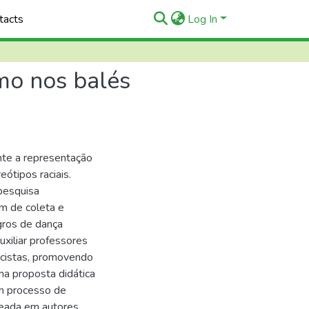
tacts
Log In
mo nos balés
ente a representação
eótipos raciais.
pesquisa
ém de coleta e
gros de dança
uxiliar professores
acistas, promovendo
ma proposta didática
m processo de
seada em autores