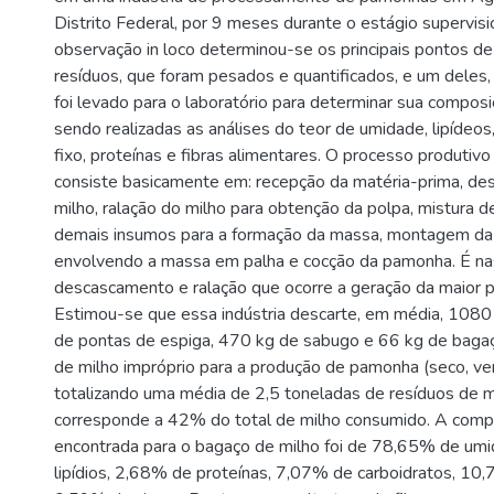
Distrito Federal, por 9 meses durante o estágio supervisi
observação in loco determinou-se os principais pontos d
resíduos, que foram pesados e quantificados, e um deles,
foi levado para o laboratório para determinar sua composiç
sendo realizadas as análises do teor de umidade, lipídeos,
fixo, proteínas e fibras alimentares. O processo produti
consiste basicamente em: recepção da matéria-prima, d
milho, ralação do milho para obtenção da polpa, mistura 
demais insumos para a formação da massa, montagem d
envolvendo a massa em palha e cocção da pamonha. É na
descascamento e ralação que ocorre a geração da maior p
Estimou-se que essa indústria descarte, em média, 1080
de pontas de espiga, 470 kg de sabugo e 66 kg de baga
de milho impróprio para a produção de pamonha (seco, ve
totalizando uma média de 2,5 toneladas de resíduos de mi
corresponde a 42% do total de milho consumido. A comp
encontrada para o bagaço de milho foi de 78,65% de um
lipídios, 2,68% de proteínas, 7,07% de carboidratos, 10,