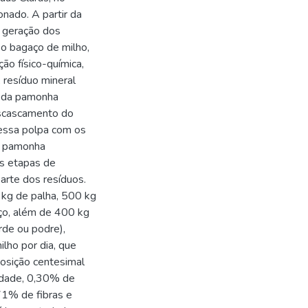
onado. A partir da
e geração dos
 o bagaço de milho,
ão físico-química,
 resíduo mineral
vo da pamonha
escascamento do
dessa polpa com os
a pamonha
s etapas de
arte dos resíduos.
 kg de palha, 500 kg
ço, além de 400 kg
rde ou podre),
lho por dia, que
osição centesimal
idade, 0,30% de
71% de fibras e