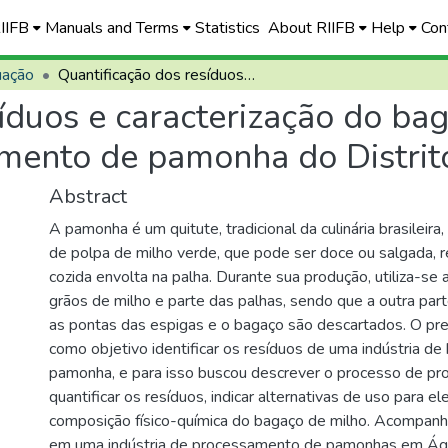
RIIFB
Manuals and Terms
Statistics
About RIIFB
Help
Con
uação
Quantificação dos resíduos e caracterização do bagaço de milho de uma indústria de processamento de pamonha do Distrito Federal
síduos e caracterização do b
amento de pamonha do Distrit
Abstract
A pamonha é um quitute, tradicional da culinária brasileira
de polpa de milho verde, que pode ser doce ou salgada, 
cozida envolta na palha. Durante sua produção, utiliza-se
grãos de milho e parte das palhas, sendo que a outra part
as pontas das espigas e o bagaço são descartados. O pr
como objetivo identificar os resíduos de uma indústria d
pamonha, e para isso buscou descrever o processo de p
quantificar os resíduos, indicar alternativas de uso para ele
composição físico-química do bagaço de milho. Acompan
em uma indústria de processamento de pamonhas em Águ