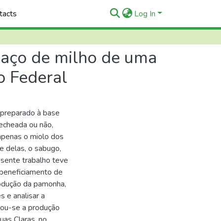
tacts
Log In
agaço de milho de uma
o Federal
, preparado à base
recheada ou não,
 apenas o miolo dos
e delas, o sabugo,
esente trabalho teve
e beneficiamento de
rodução da pamonha,
s e analisar a
hou-se a produção
as Claras, no