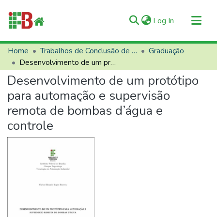
(current)
Log In
Communities & Collections
Home
Trabalhos de Conclusão de Curso (TCCs)
Graduação
Desenvolvimento de um protótipo para automação e supervisão remota de bombas d’água e controle
All of RIIFB
Desenvolvimento de um protótipo
Manuals and Terms
para automação e supervisão
Statistics
remota de bombas d’água e
About RIIFB
controle
Help
Contacts