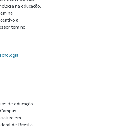
nologia na educação.
ecem na
centivo a
fessor tem no
ecnologia
ulas de educação
a, Campus
ciatura em
eral de Brasília,