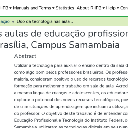
RIIFB
Manuals and Terms
Statistics
About RIIFB
Help
Con
uação
Uso da tecnologia nas aulas de educação profissional e tecnológica no Instituto Federal de Brasília, Campus Samambaia
 aulas de educação profission
 Brasília, Campus Samambaia
Abstract
Utilizar a tecnologia para auxiliar o ensino dentro da sala d
como algo bom pelos professores brasileiros. Os profess
maioria, consideram positivo o uso de recursos tecnológi
formação para melhorar o trabalho em sala de aula. Acredi
a mesma língua de crianças e adolescentes, os educador
explorar o potencial dos novos recursos tecnológicos, poi
de criar situações de aprendizagem que incluam a utilizaç
do professor. O objetivo deste trabalho é de entender 
Educação Profissional e Tecnologia do Instituto Federal d
Samambaia, utilizaram as tecnologias digitais em seu pla