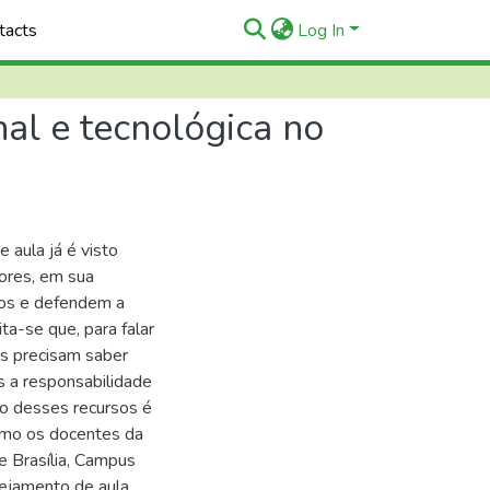
tacts
Log In
al e tecnológica no
e aula já é visto
ores, em sua
cos e defendem a
ta-se que, para falar
es precisam saber
s a responsabilidade
ão desses recursos é
como os docentes da
e Brasília, Campus
nejamento de aula,