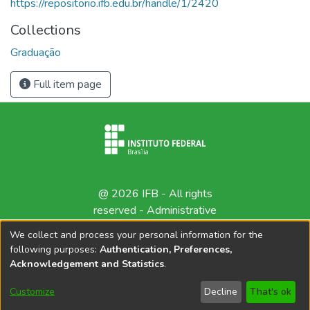
https://repositorio.ifb.edu.br/handle/1/2420
Collections
Graduação
Full item page
@ 2026 IFB - All rights
reserved -
Administrative
contact
We collect and process your personal information for the
following purposes:
Authentication, Preferences,
Acknowledgement and Statistics
.
Customize
Decline
That's ok