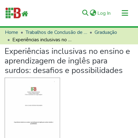
(current)
Log In
Communities & Collections
Home
Trabalhos de Conclusão de Curso (TCCs)
Graduação
Experiências inclusivas no ensino e aprendizagem de inglês para surdos: desafios e possibilidades
All of RIIFB
Experiências inclusivas no ensino e
Manuals and Terms
aprendizagem de inglês para
Statistics
surdos: desafios e possibilidades
About RIIFB
Help
Contacts