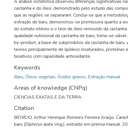
A análise estatística observou diferenças significativas na
castanha e do óleo, demonstrado pelo estudo das compon
que as regiões se separaram. Conclui-se que a metodolog
extração de baru, demonstrou-se promissora quanto a ava
do extrato etéreo e o teor de óleo removido da castanha.
qualidade nutricional da castanha de baru, torna-se viáve
by-product, a base de subprodutos da castanha de baru, 
teores principalmente de lipídeos insaturados, proteínas
bioativos com capacidade antioxidante.
Keywords
Baru
,
Óleos vegetais
,
Ácidos graxos
,
Extração manual
Areas of knowledge (CNPq)
CIENCIAS EXATAS E DA TERRA
Citation
BENÍCIO, Arthur Henrique Romeiro Ferreira Araújo. Carac
baru (Dipteryx alata Vog.), extraído em prensa manual. 2