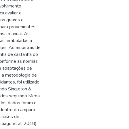
nvolvimento
a avaliar e
idos graxos e
 baru provenientes
nsa manual. As
das, embaladas a
ises. As amostras de
inha de castanha do
 conforme as normas
) e adaptações de
me a metodologia de
dantes, foi utilizado
undo Singleton &
oides seguindo Meda
 dos dados foram o
 dentro do amparo
nálises de
tiago et al. 2018).