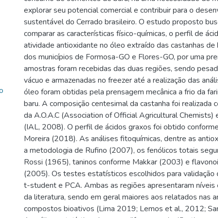
explorar seu potencial comercial e contribuir para o dese
sustentável do Cerrado brasileiro. O estudo proposto busc
comparar as características físico-químicas, o perfil de ác
atividade antioxidante no óleo extraído das castanhas de
dos municípios de Formosa-GO e Flores-GO, por uma pre
amostras foram recebidas das duas regiões, sendo pesa
vácuo e armazenadas no freezer até a realização das anál
o
óleo foram obtidas pela prensagem mecânica a frio da far
baru. A composição centesimal da castanha foi realizada
da A.O.A.C (Association of Official Agricultural Chemists
(IAL, 2008). O perfil de ácidos graxos foi obtido confor
Moreira (2018). As análises fitoquímicas, dentre as antioxi
a metodologia de Rufino (2007), os fenólicos totais seg
Rossi (1965), taninos conforme Makkar (2003) e flavon
(2005). Os testes estatísticos escolhidos para validação
t-student e PCA. Ambas as regiões apresentaram níveis
da literatura, sendo em geral maiores aos relatados nas a
compostos bioativos (Lima 2019; Lemos et al., 2012; San