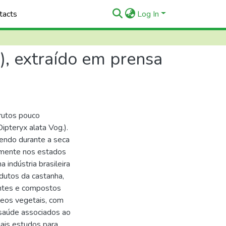
tacts
Log In
.), extraído em prensa
frutos pouco
ipteryx alata Vog.).
cendo durante a seca
almente nos estados
 indústria brasileira
dutos da castanha,
ientes e compostos
leos vegetais, com
à saúde associados ao
ais estudos para