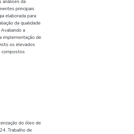
s análises da
entes principais
ia elaborada para
liação da qualidade
 Avaliando a
l a implementação de
visto os elevados
 e compostos
terização do óleo de
024. Trabalho de