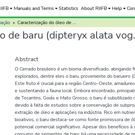
RIIFB
Manuals and Terms
Statistics
About RIIFB
Help
Con
uação
Caracterização do óleo de baru (dipteryx alata vog.), extraído em prensa manual
o de baru (dipteryx alata vog
Abstract
O Cerrado brasileiro é um bioma diversificado, abrigando 
explorados, dentre eles o baru, proveniente do barueiro (D
Este fruto é crucial para a região Centro-Oeste, amadure
e sustentando a fauna local. Embora encontrado, princip
de Tocantins, Goiás e Mato Grosso, o baru é subutilizado na
devido à falta de estudos sobre a conservação de subpro
extração de óleo e aplicações na indústria. Rico em nutr
bioativos, o baru destaca-se como fonte promissora de ó
potencial comercial significativo. Apesar dos benefícios 
consumo de sementes de baru, há uma necessidade de m