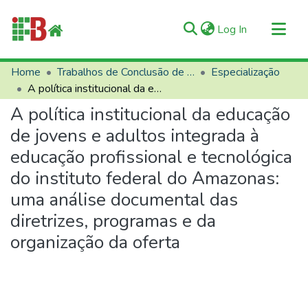
(current)
Log In
Communities & Collections
Home
Trabalhos de Conclusão de Curso (TCCs)
Especialização
A política institucional da educação de jovens e adultos integrada à educação profissional e tecnológica do instituto federal do Amazonas: uma análise documental das diretrizes, programas e da organização da oferta
All of RIIFB
A política institucional da educação
Manuals and Terms
de jovens e adultos integrada à
Statistics
educação profissional e tecnológica
About RIIFB
do instituto federal do Amazonas:
Help
uma análise documental das
Contacts
diretrizes, programas e da
organização da oferta