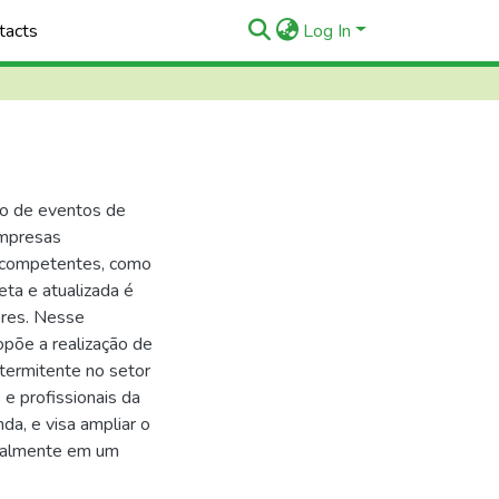
tacts
Log In
ão de eventos de
empresas
s competentes, como
ta e atualizada é
dores. Nesse
põe a realização de
termitente no setor
e profissionais da
da, e visa ampliar o
cialmente em um