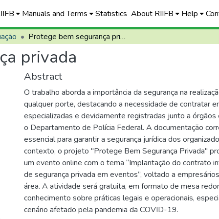
RIIFB
Manuals and Terms
Statistics
About RIIFB
Help
Con
uação
Protege bem segurança privada
ça privada
Abstract
O trabalho aborda a importância da segurança na realizaç
qualquer porte, destacando a necessidade de contratar 
especializadas e devidamente registradas junto a órgão
o Departamento de Polícia Federal. A documentação corre
essencial para garantir a segurança jurídica dos organiza
contexto, o projeto "Protege Bem Segurança Privada" pro
um evento online com o tema “Implantação do contrato in
de segurança privada em eventos”, voltado a empresários 
área. A atividade será gratuita, em formato de mesa redon
conhecimento sobre práticas legais e operacionais, espe
cenário afetado pela pandemia da COVID-19.