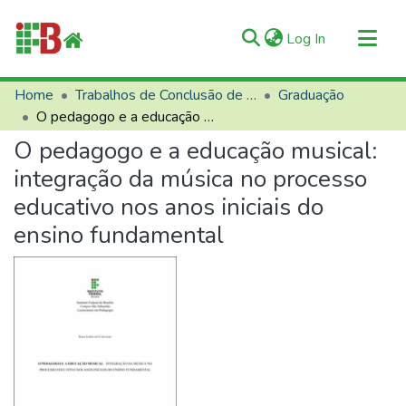
(current)
Log In
Communities & Collections
Home
Trabalhos de Conclusão de Curso (TCCs)
Graduação
O pedagogo e a educação musical: integração da música no processo educativo nos anos iniciais do ensino fundamental
All of RIIFB
O pedagogo e a educação musical:
Manuals and Terms
integração da música no processo
Statistics
educativo nos anos iniciais do
About RIIFB
ensino fundamental
Help
Contacts