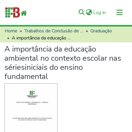
(current)
Log In
Communities & Collections
Home
Trabalhos de Conclusão de Curso (TCCs)
Graduação
A importância da educação ambiental no contexto escolar nas sériesiniciais do ensino fundamental
All of RIIFB
A importância da educação
Manuals and Terms
ambiental no contexto escolar nas
Statistics
sériesiniciais do ensino
About RIIFB
fundamental
Help
Contacts