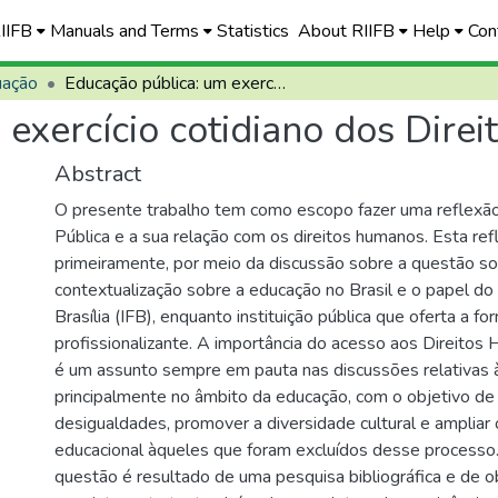
RIIFB
Manuals and Terms
Statistics
About RIIFB
Help
Con
uação
Educação pública: um exercício cotidiano dos Direitos Humanos
 exercício cotidiano dos Dire
Abstract
O presente trabalho tem como escopo fazer uma reflexã
Pública e a sua relação com os direitos humanos. Esta ref
primeiramente, por meio da discussão sobre a questão soc
contextualização sobre a educação no Brasil e o papel do 
Brasília (IFB), enquanto instituição pública que oferta a f
profissionalizante. A importância do acesso aos Direitos
é um assunto sempre em pauta nas discussões relativas à 
principalmente no âmbito da educação, com o objetivo de 
desigualdades, promover a diversidade cultural e ampliar
educacional àqueles que foram excluídos desse process
questão é resultado de uma pesquisa bibliográfica e de 