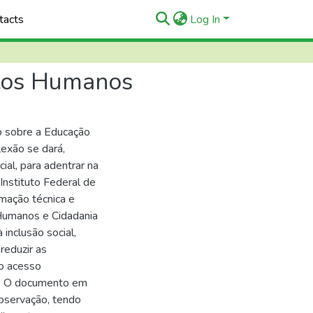
tacts
Log In
itos Humanos
o sobre a Educação
lexão se dará,
ial, para adentrar na
Instituto Federal de
ormação técnica e
 Humanos e Cidadania
inclusão social,
reduzir as
 o acesso
o. O documento em
observação, tendo