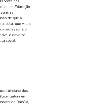
discente nos
iatura em Educação
ssim, as
usão de que a
 escolar, que visa o
e o professor é o
ativa, e deve se
iça social.
cio cotidiano dos
(Licenciatura em
deral de Brasília,