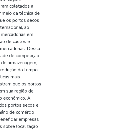
oram coletados a
r meio da técnica de
que os portos secos
ternacional, ao
de mercadorias em
ão de custos e
e mercadorias. Dessa
idade de competição
os de armazenagem,
a redução do tempo
ticas mais
ostram que os portos
em sua região de
to econômico. A
 dos portos secos e
ário de comércio
beneficiar empresas
 sobre localização