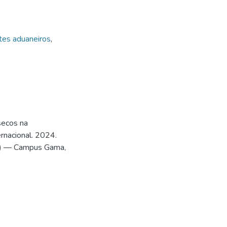
es aduaneiros
,
secos na
rnacional. 2024.
ca) — Campus Gama,