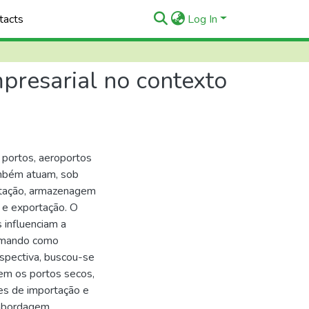
tacts
Log In
mpresarial no contexto
 portos, aeroportos
ambém atuam, sob
ntação, armazenagem
 e exportação. O
 influenciam a
tomando como
rspectiva, buscou-se
vem os portos secos,
es de importação e
 abordagem