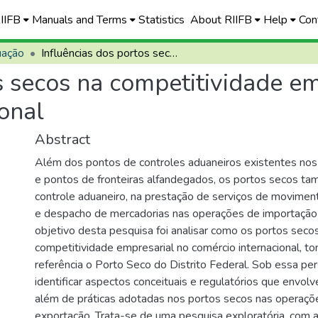
RIIFB
Manuals and Terms
Statistics
About RIIFB
Help
Con
uação
Influências dos portos secos na competitividade empresarial no contexto do comércio internacional
s secos na competitividade e
onal
Abstract
Além dos pontos de controles aduaneiros existentes nos
e pontos de fronteiras alfandegados, os portos secos t
controle aduaneiro, na prestação de serviços de movime
e despacho de mercadorias nas operações de importação
objetivo desta pesquisa foi analisar como os portos secos
competitividade empresarial no comércio internacional, 
referência o Porto Seco do Distrito Federal. Sob essa pe
identificar aspectos conceituais e regulatórios que envol
além de práticas adotadas nos portos secos nas operaçõ
exportação. Trata-se de uma pesquisa exploratória, com