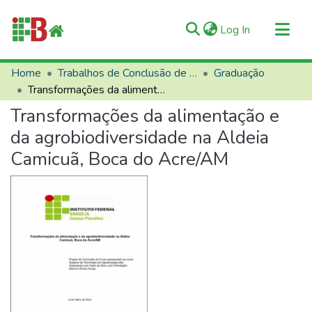
(current)
Log In
Communities & Collections
Home
Trabalhos de Conclusão de Curso (TCCs)
Graduação
Transformações da alimentação e da agrobiodiversidade na Aldeia Camicuã, Boca do Acre/AM
All of RIIFB
Transformações da alimentação e
Manuals and Terms
da agrobiodiversidade na Aldeia
Statistics
Camicuã, Boca do Acre/AM
About RIIFB
Help
Contacts