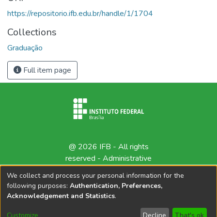
https://repositorio.ifb.edu.br/handle/1/1704
Collections
Graduação
Full item page
@ 2026 IFB - All rights
reserved -
Administrative
contact
We collect and process your personal information for the
following purposes:
Authentication, Preferences,
Acknowledgement and Statistics
.
Customize
Decline
That's ok