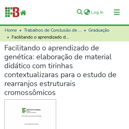
(current)
Log In
Communities & Collections
Home
Trabalhos de Conclusão de Curso (TCCs)
Graduação
Facilitando o aprendizado de genética: elaboração de material didático com tirinhas contextualizaras para o estudo de rearranjos estruturais cromossômicos
All of RIIFB
Facilitando o aprendizado de
Manuals and Terms
genética: elaboração de material
Statistics
didático com tirinhas
About RIIFB
contextualizaras para o estudo de
Help
rearranjos estruturais
Contacts
cromossômicos