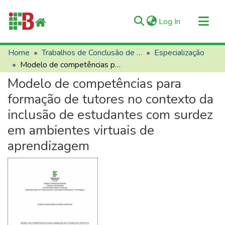
(current)
Log In
Communities & Collections
Home
Trabalhos de Conclusão de Curso (TCCs)
Especialização
Modelo de competências para formação de tutores no contexto da inclusão de estudantes com surdez em ambientes virtuais de aprendizagem
All of RIIFB
Modelo de competências para
Manuals and Terms
formação de tutores no contexto da
Statistics
inclusão de estudantes com surdez
About RIIFB
em ambientes virtuais de
Help
aprendizagem
Contacts