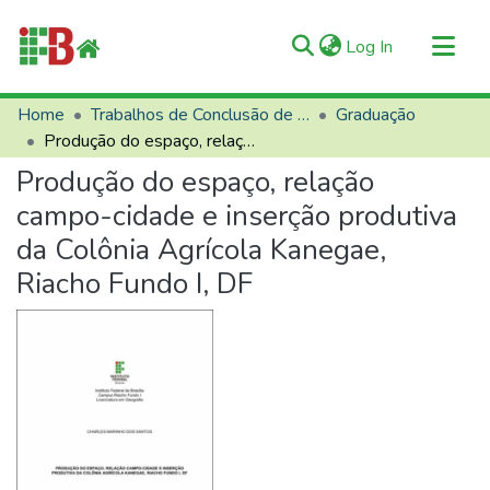
(current)
Log In
Communities & Collections
Home
Trabalhos de Conclusão de Curso (TCCs)
Graduação
Produção do espaço, relação campo-cidade e inserção produtiva da Colônia Agrícola Kanegae, Riacho Fundo I, DF
All of RIIFB
Produção do espaço, relação
Manuals and Terms
campo-cidade e inserção produtiva
Statistics
da Colônia Agrícola Kanegae,
About RIIFB
Riacho Fundo I, DF
Help
Contacts