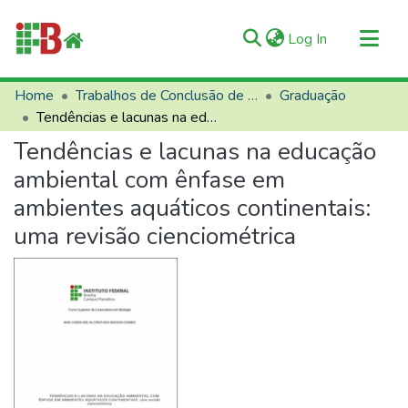
(current)
Log In
Communities & Collections
Home
Trabalhos de Conclusão de Curso (TCCs)
Graduação
Tendências e lacunas na educação ambiental com ênfase em ambientes aquáticos continentais: uma revisão cienciométrica
All of RIIFB
Tendências e lacunas na educação
Manuals and Terms
ambiental com ênfase em
Statistics
ambientes aquáticos continentais:
About RIIFB
uma revisão cienciométrica
Help
Contacts