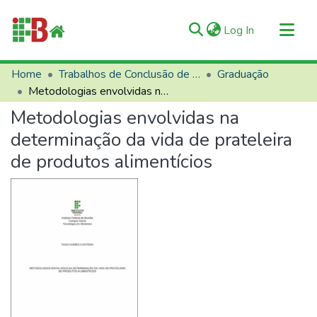
(current)
Log In
Communities & Collections
Home
Trabalhos de Conclusão de Curso (TCCs)
Graduação
Metodologias envolvidas na determinação da vida de prateleira de produtos alimentícios
All of RIIFB
Metodologias envolvidas na
Manuals and Terms
determinação da vida de prateleira
Statistics
de produtos alimentícios
About RIIFB
Help
Contacts