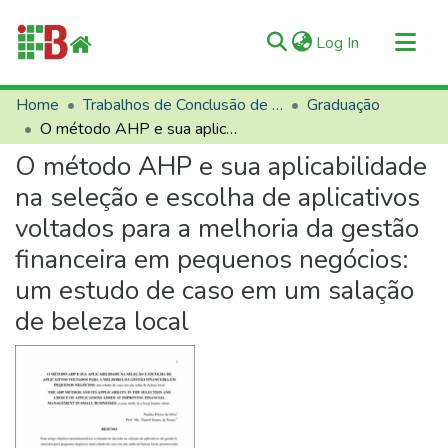
(current)
Log In
Communities & Collections
Home
Trabalhos de Conclusão de Curso (TCCs)
Graduação
O método AHP e sua aplicabilidade na seleção e escolha de aplicativos voltados para a melhoria da gestão financeira em pequenos negócios: um estudo de caso em um salação de beleza local
All of RIIFB
O método AHP e sua aplicabilidade
Manuals and Terms
na seleção e escolha de aplicativos
Statistics
voltados para a melhoria da gestão
About RIIFB
financeira em pequenos negócios:
Help
um estudo de caso em um salação
Contacts
de beleza local