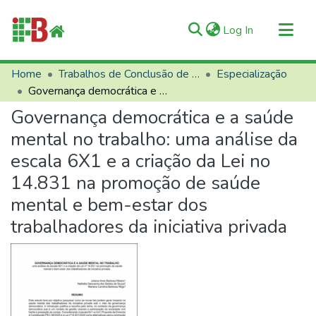
(current)
Log In
Communities & Collections
Home
Trabalhos de Conclusão de Curso (TCCs)
Especialização
Governança democrática e a saúde mental no trabalho: uma análise da escala 6X1 e a criação da Lei no 14.831 na promoção de saúde mental e bem-estar dos trabalhadores da iniciativa privada
All of RIIFB
Governança democrática e a saúde
Manuals and Terms
mental no trabalho: uma análise da
Statistics
escala 6X1 e a criação da Lei no
About RIIFB
14.831 na promoção de saúde
Help
mental e bem-estar dos
Contacts
trabalhadores da iniciativa privada