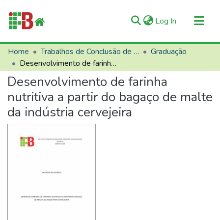
(current)
Log In
Communities & Collections
Home
Trabalhos de Conclusão de Curso (TCCs)
Graduação
Desenvolvimento de farinha nutritiva a partir do bagaço de malte da indústria cervejeira
All of RIIFB
Desenvolvimento de farinha
Manuals and Terms
nutritiva a partir do bagaço de malte
Statistics
da indústria cervejeira
About RIIFB
Help
Contacts