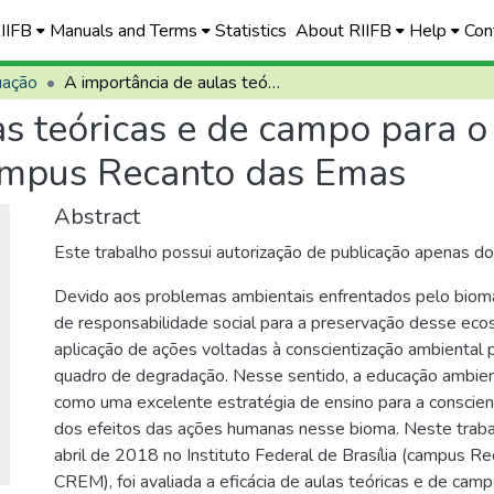
RIIFB
Manuals and Terms
Statistics
About RIIFB
Help
Con
uação
A importância de aulas teóricas e de campo para o ensino de educação ambiental no IFB - campus Recanto das Emas
as teóricas e de campo para o
campus Recanto das Emas
Abstract
Este trabalho possui autorização de publicação apenas d
Devido aos problemas ambientais enfrentados pelo bioma
de responsabilidade social para a preservação desse eco
aplicação de ações voltadas à conscientização ambiental p
quadro de degradação. Nesse sentido, a educação ambien
como uma excelente estratégia de ensino para a conscien
dos efeitos das ações humanas nesse bioma. Neste traba
abril de 2018 no Instituto Federal de Brasília (campus R
CREM), foi avaliada a eficácia de aulas teóricas e de ca