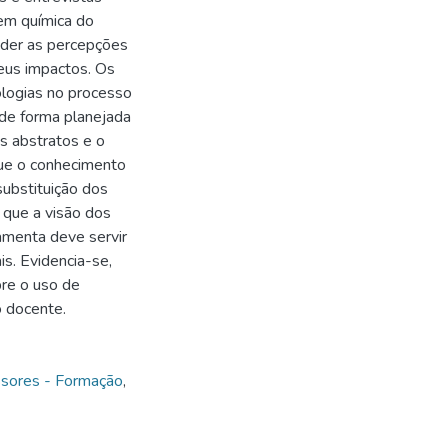
 em química do
nder as percepções
eus impactos. Os
ologias no processo
 de forma planejada
s abstratos e o
ue o conhecimento
substituição dos
r que a visão dos
amenta deve servir
s. Evidencia-se,
bre o uso de
o docente.
ssores - Formação
,