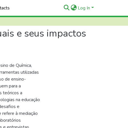
tacts
Log In
uais e seus impactos
nsino de Química,
erramentas utilizadas
so de ensino-
buem para a
 teóricos a
ologias na educação
desafios e
e refere à mediação
aboratórios
s e entrevistas