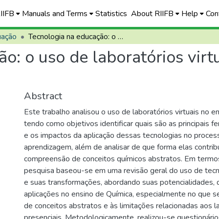
RIIFB
Manuals and Terms
Statistics
About RIIFB
Help
Con
uação
Tecnologia na educação: o uso de laboratórios virtuais e seus impactos no ensino de química
o: o uso de laboratórios virt
Abstract
Este trabalho analisou o uso de laboratórios virtuais no e
tendo como objetivos identificar quais são as principais f
e os impactos da aplicação dessas tecnologias no proces
aprendizagem, além de analisar de que forma elas contri
compreensão de conceitos químicos abstratos. Em termos
pesquisa baseou-se em uma revisão geral do uso de tecn
e suas transformações, abordando suas potencialidades, 
aplicações no ensino de Química, especialmente no que s
de conceitos abstratos e às limitações relacionadas aos l
presenciais. Metodologicamente, realizou-se questionário