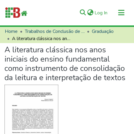
(current)
Log In
Communities & Collections
Home
Trabalhos de Conclusão de Curso (TCCs)
Graduação
A literatura clássica nos anos iniciais do ensino fundamental como instrumento de consolidação da leitura e interpretação de textos
All of RIIFB
A literatura clássica nos anos
Manuals and Terms
iniciais do ensino fundamental
Statistics
como instrumento de consolidação
About RIIFB
da leitura e interpretação de textos
Help
Contacts