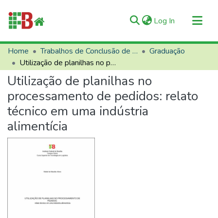
(current)
Log In
Communities & Collections
Home
Trabalhos de Conclusão de Curso (TCCs)
Graduação
Utilização de planilhas no processamento de pedidos: relato técnico em uma indústria alimentícia
All of RIIFB
Utilização de planilhas no
Manuals and Terms
processamento de pedidos: relato
Statistics
técnico em uma indústria
About RIIFB
alimentícia
Help
Contacts