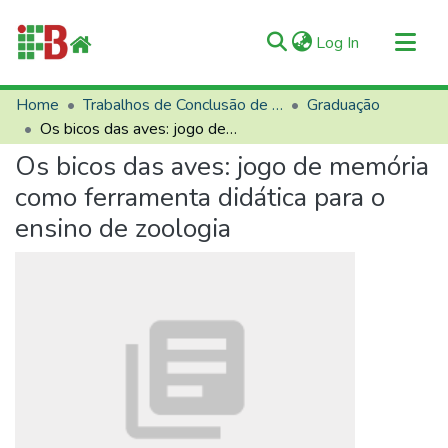
(current)
Log In
Communities & Collections
Home
Trabalhos de Conclusão de Curso (TCCs)
Graduação
Os bicos das aves: jogo de memória como ferramenta didática para o ensino de zoologia
All of RIIFB
Os bicos das aves: jogo de memória
Manuals and Terms
como ferramenta didática para o
Statistics
ensino de zoologia
About RIIFB
Help
Contacts