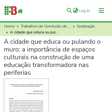
(current)
Log In
Communities & Collections
Home
Trabalhos de Conclusão de Curso (TCCs)
Graduação
A cidade que educa ou pulando o muro: a importância de espaços culturais na construção de uma educação transformadora nas periferias
All of RIIFB
A cidade que educa ou pulando o
Manuals and Terms
muro: a importância de espaços
Statistics
culturais na construção de uma
About RIIFB
educação transformadora nas
Help
periferias
Contacts