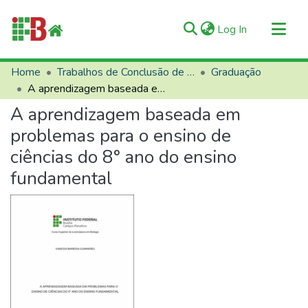
(current)
Log In
Communities & Collections
Home
Trabalhos de Conclusão de Curso (TCCs)
Graduação
A aprendizagem baseada em problemas para o ensino de ciências do 8° ano do ensino fundamental
All of RIIFB
A aprendizagem baseada em
Manuals and Terms
problemas para o ensino de
Statistics
ciências do 8° ano do ensino
About RIIFB
fundamental
Help
Contacts