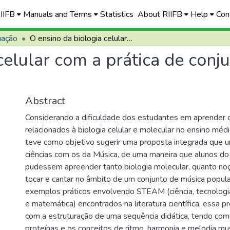
RIIFB
Manuals and Terms
Statistics
About RIIFB
Help
Con
uação
O ensino da biologia celular com a prática de conjunto de música popular
celular com a prática de conj
Abstract
Considerando a dificuldade dos estudantes em aprender
relacionados à biologia celular e molecular no ensino médi
teve como objetivo sugerir uma proposta integrada que u
ciências com os da Música, de uma maneira que alunos do
pudessem apreender tanto biologia molecular, quanto no
tocar e cantar no âmbito de um conjunto de música popular
exemplos práticos envolvendo STEAM (ciência, tecnologia
e matemática) encontrados na literatura científica, essa p
com a estruturação de uma sequência didática, tendo com
proteínas e os conceitos de ritmo, harmonia e melodia mus