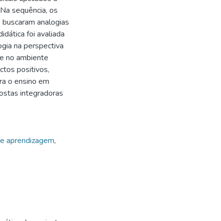
 Na sequência, os
e buscaram analogias
dática foi avaliada
ogia na perspectiva
de no ambiente
ctos positivos,
ara o ensino em
postas integradoras
de aprendizagem
,