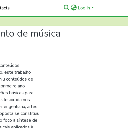
tacts
Log In
unto de música
 conteúdos
o, este trabalho
niu conteúdos de
 primeiro ano
ções básicas para
. Inspirada nos
, engenharia, artes
roposta se constituiu
o foco a síntese de
icais aplicados à