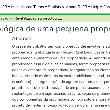
RIIFB
Manuals and Terms
Statistics
About RIIFB
Help
Con
uação
Revitalização agroecológica de uma pequena propriedade rural
ológica de uma pequena propr
Abstract
O presente trabalho tem como objetivo desenvolver a a
propriedade rural, situada no Núcleo Rural Lago Oeste, t
entendendo elementos de uma propriedade. A partir de u
propriedade rural e de suas demandas, foram propostas t
desenvolvimento da propriedade, reorganizando os elem
beleza, visando os âmbitos da sustentabilidade (social, a
econômico) e a regeneração do agroecossistema em que e
projeto consiste na disposição de um pomar abandonado d
implantação de um lago visando a revitalização da propri
dos componentes da propriedade como o solo e a flora, 
projeto de implementação do lago visando a harmonia e 