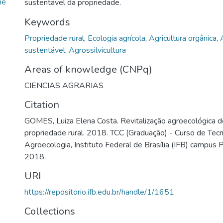
me
sustentável da propriedade.
Keywords
Propriedade rural
,
Ecologia agrícola
,
Agricultura orgânica
,
sustentável
,
Agrossilvicultura
Areas of knowledge (CNPq)
CIENCIAS AGRARIAS
Citation
GOMES, Luiza Elena Costa. Revitalização agroecológica
propriedade rural. 2018. TCC (Graduação) - Curso de Tec
Agroecologia, Instituto Federal de Brasília (IFB) campus Pl
2018.
URI
https://repositorio.ifb.edu.br/handle/1/1651
Collections