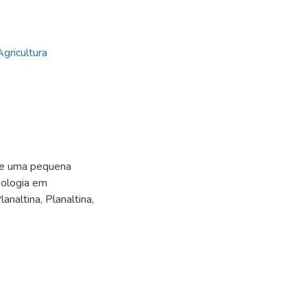
Agricultura
 de uma pequena
nologia em
analtina, Planaltina,