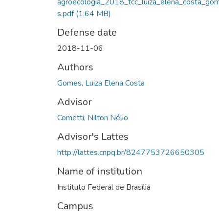
agroecologia_2018_tcc_luiza_elena_costa_go
s.pdf
(1.64 MB)
Defense date
2018-11-06
Authors
Gomes, Luiza Elena Costa
Advisor
Cometti, Nilton Nélio
Advisor's Lattes
http://lattes.cnpq.br/8247753726650305
Name of institution
Instituto Federal de Brasília
Campus