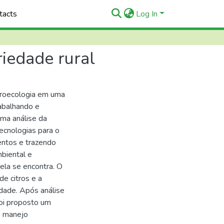
tacts
Log In
iedade rural
groecologia em uma
rabalhando e
ma análise da
ecnologias para o
entos e trazendo
mbiental e
la se encontra. O
e citros e a
edade. Após análise
foi proposto um
o manejo