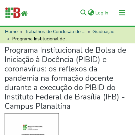
(current)
Log In
Communities & Collections
Home
Trabalhos de Conclusão de Curso (TCCs)
Graduação
Programa Institucional de Bolsa de Iniciação à Docência (PIBID) e coronavírus: os reflexos da pandemia na formação docente durante a execução do PIBID do Instituto Federal de Brasília (IFB) - Campus Planaltina
All of RIIFB
Programa Institucional de Bolsa de
Manuals and Terms
Iniciação à Docência (PIBID) e
Statistics
coronavírus: os reflexos da
About RIIFB
pandemia na formação docente
Help
durante a execução do PIBID do
Contacts
Instituto Federal de Brasília (IFB) -
Campus Planaltina