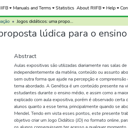
RIIFB
Manuals and Terms
Statistics
About RIIFB
Help
Con
uação
Jogos didáticos: uma proposta lúdica para o ensino de genética no ensino médio
proposta lúdica para o ensino
Abstract
Aulas expositivas são utilizadas diariamente nas salas de 
independentemente da matéria, conteúdo ou assunto abo
sem outra forma que ajude na percepção e compreensão 
tema abordado. A Genética é um conteúdo presente na v
estudantes durante o ensino médio, e assim como a maior
explicado com aula expositiva, porém é observado certa d
alunos quanto a esse tema, principalmente quando se abo
Mendel. Tendo em vista esses pontos, este presente tr
objetivo criar um Jogo Didático (JD) no formato online, pa
os alunos conseguissem ter acesso a qualquer momento,