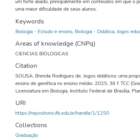
um forte aliado, principalmente em conteúdos em que o p
uma maior dificuldade de seus alunos.
Keywords
Biologia - Estudo e ensino
,
Biologia - Didática
,
Jogos educ
Areas of knowledge (CNPq)
CIENCIAS BIOLOGICAS
Citation
SOUSA, Brenda Rodrigues de. Jogos didáticos: uma propo
ensino de genética no ensino médio. 2025. 36 f. TCC (Gr
Licenciatura em Biologia, Instituto Federal de Brasília, Pla
URI
https://repositorio.ifb.edu.br/handle/1/1250
Collections
Graduação