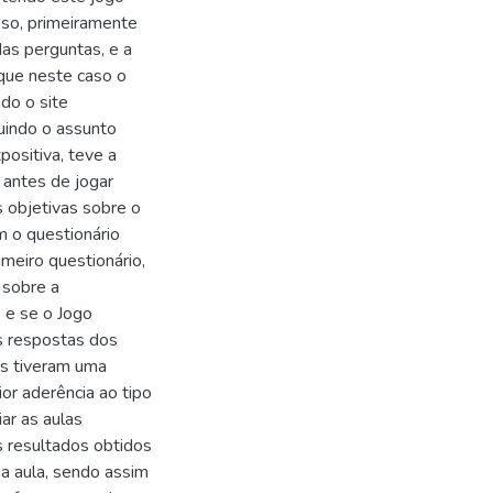
so, primeiramente
das perguntas, e a
 que neste caso o
ado o site
uindo o assunto
ositiva, teve a
 antes de jogar
 objetivas sobre o
m o questionário
eiro questionário,
 sobre a
 e se o Jogo
s respostas dos
os tiveram uma
or aderência ao tipo
ar as aulas
s resultados obtidos
a aula, sendo assim