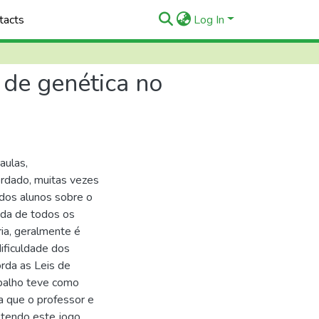
tacts
Log In
 de genética no
aulas,
rdado, muitas vezes
dos alunos sobre o
ida de todos os
ia, geralmente é
ificuldade dos
rda as Leis de
abalho teve como
ra que o professor e
 tendo este jogo