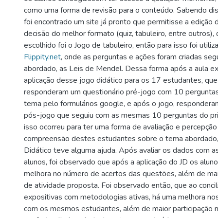
como uma forma de revisão para o conteúdo. Sabendo dis
foi encontrado um site já pronto que permitisse a edição 
decisão do melhor formato (quiz, tabuleiro, entre outros),
escolhido foi o Jogo de tabuleiro, então para isso foi utiliz
Flippity.net
, onde as perguntas e ações foram criadas seg
abordado, as Leis de Mendel. Dessa forma após a aula exp
aplicação desse jogo didático para os 17 estudantes, que
responderam um questionário pré-jogo com 10 perguntas
tema pelo formulários google, e após o jogo, respondera
pós-jogo que seguiu com as mesmas 10 perguntas do prim
isso ocorreu para ter uma forma de avaliação e percepção
compreensão destes estudantes sobre o tema abordado,
Didático teve alguma ajuda. Após avaliar os dados com a
alunos, foi observado que após a aplicação do JD os alun
melhora no número de acertos das questões, além de mai
de atividade proposta. Foi observado então, que ao concili
expositivas com metodologias ativas, há uma melhora no
com os mesmos estudantes, além de maior participação n