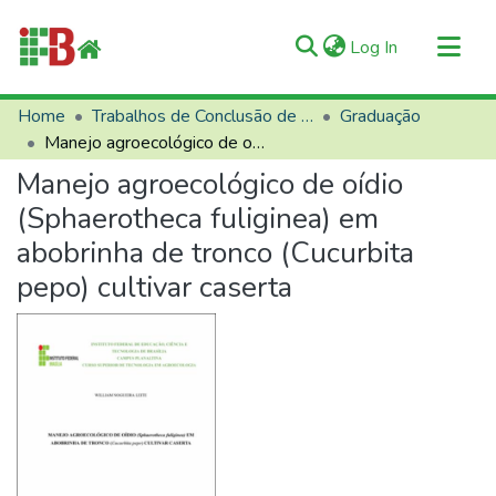
(current)
Log In
Communities & Collections
Home
Trabalhos de Conclusão de Curso (TCCs)
Graduação
Manejo agroecológico de oídio (Sphaerotheca fuliginea) em abobrinha de tronco (Cucurbita pepo) cultivar caserta
All of RIIFB
Manejo agroecológico de oídio
Manuals and Terms
(Sphaerotheca fuliginea) em
Statistics
abobrinha de tronco (Cucurbita
About RIIFB
pepo) cultivar caserta
Help
Contacts