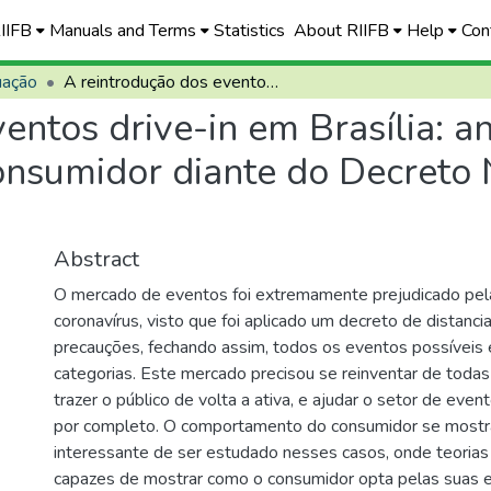
RIIFB
Manuals and Terms
Statistics
About RIIFB
Help
Con
uação
A reintrodução dos eventos drive-in em Brasília: análise do comportamento do consumidor diante do Decreto N° 40602 de 07/04/2020
entos drive-in em Brasília: an
nsumidor diante do Decreto 
Abstract
O mercado de eventos foi extremamente prejudicado pe
coronavírus, visto que foi aplicado um decreto de distanc
precauções, fechando assim, todos os eventos possíveis 
categorias. Este mercado precisou se reinventar de todas
trazer o público de volta a ativa, e ajudar o setor de eve
por completo. O comportamento do consumidor se mostr
interessante de ser estudado nesses casos, onde teoria
capazes de mostrar como o consumidor opta pelas suas 