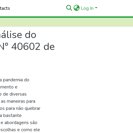
tacts
Log In
álise do
N° 40602 de
la pandemia do
iamento e
e de diversas
 as maneiras para
ntos para não quebrar
a bastante
s e abordagens são
escolhas e como ele