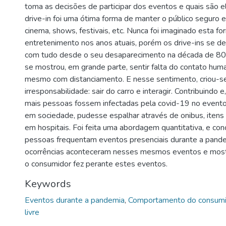
toma as decisões de participar dos eventos e quais são e
drive-in foi uma ótima forma de manter o público seguro
cinema, shows, festivais, etc. Nunca foi imaginado esta f
entretenimento nos anos atuais, porém os drive-ins se d
com tudo desde o seu desaparecimento na década de 80.
se mostrou, em grande parte, sentir falta do contato hu
mesmo com distanciamento. E nesse sentimento, criou-s
irresponsabilidade: sair do carro e interagir. Contribuindo
mais pessoas fossem infectadas pela covid-19 no evento
em sociedade, pudesse espalhar através de onibus, itens
em hospitais. Foi feita uma abordagem quantitativa, e con
pessoas frequentam eventos presenciais durante a pand
ocorrências aconteceram nesses mesmos eventos e most
o consumidor fez perante estes eventos.
Keywords
Eventos durante a pandemia
,
Comportamento do consumi
livre