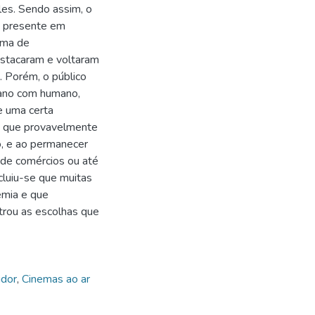
les. Sendo assim, o
 e presente em
orma de
estacaram e voltaram
 Porém, o público
mano com humano,
e uma certa
 e, que provavelmente
, e ao permanecer
 de comércios ou até
cluiu-se que muitas
emia e que
rou as escolhas que
dor
,
Cinemas ao ar