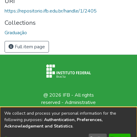
URI
https://repositorio.ifb.edu.br/handle/1/2405
Collections
Graduação
Full item page
@ 2026 IFB - All rights
reserved -
Administrative
contact
We collect and process your personal information for the
following purposes:
Authentication, Preferences,
Acknowledgement and Statistics
.