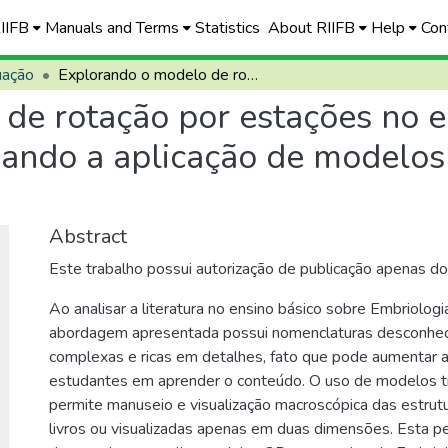
RIIFB
Manuals and Terms
Statistics
About RIIFB
Help
Con
uação
Explorando o modelo de rotação por estações no ensino de embriologia: uma proposta combinando a aplicação de modelos tridimensionais e o ensino híbrido
de rotação por estações no e
ndo a aplicação de modelos t
Abstract
Este trabalho possui autorização de publicação apenas d
Ao analisar a literatura no ensino básico sobre Embriolog
abordagem apresentada possui nomenclaturas desconhec
complexas e ricas em detalhes, fato que pode aumentar a
estudantes em aprender o conteúdo. O uso de modelos tr
permite manuseio e visualização macroscópica das estrutu
livros ou visualizadas apenas em duas dimensões. Esta p