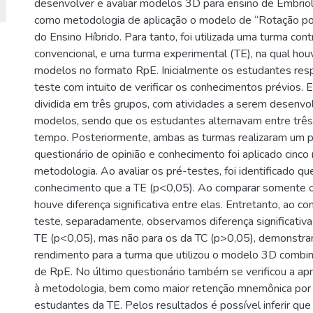
desenvolver e avaliar modelos 3D para ensino de Embriolo
como metodologia de aplicação o modelo de “Rotação po
do Ensino Híbrido. Para tanto, foi utilizada uma turma con
convencional, e uma turma experimental (TE), na qual hou
modelos no formato RpE. Inicialmente os estudantes re
teste com intuito de verificar os conhecimentos prévios. E
dividida em três grupos, com atividades a serem desenvol
modelos, sendo que os estudantes alternavam entre trê
tempo. Posteriormente, ambas as turmas realizaram um 
questionário de opinião e conhecimento foi aplicado cinc
metodologia. Ao avaliar os pré-testes, foi identificado qu
conhecimento que a TE (p<0,05). Ao comparar somente o
houve diferença significativa entre elas. Entretanto, ao c
teste, separadamente, observamos diferença significativa
TE (p<0,05), mas não para os da TC (p>0,05), demonstr
rendimento para a turma que utilizou o modelo 3D combi
de RpE. No último questionário também se verificou a ap
à metodologia, bem como maior retenção mnemônica por
estudantes da TE. Pelos resultados é possível inferir que