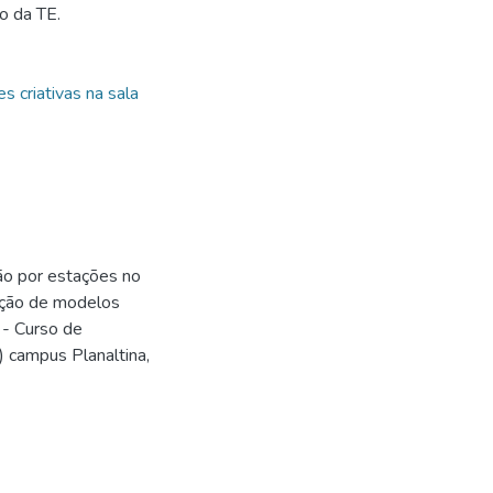
o da TE.
s criativas na sala
ão por estações no
ação de modelos
 - Curso de
B) campus Planaltina,