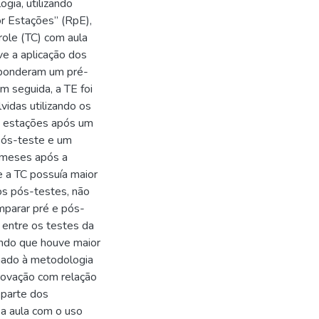
gia, utilizando
r Estações” (RpE),
trole (TC) com aula
ve a aplicação dos
sponderam um pré-
m seguida, a TE foi
vidas utilizando os
s estações após um
pós-teste e um
o meses após a
e a TC possuía maior
s pós-testes, não
omparar pré e pós-
 entre os testes da
ando que houve maior
nado à metodologia
rovação com relação
 parte dos
 a aula com o uso