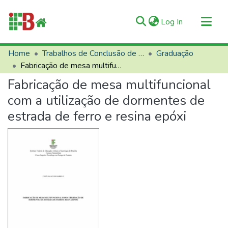
(current)
Log In
Communities & Collections
Home
Trabalhos de Conclusão de Curso (TCCs)
Graduação
Fabricação de mesa multifuncional com a utilização de dormentes de estrada de ferro e resina epóxi
All of RIIFB
Fabricação de mesa multifuncional
Manuals and Terms
com a utilização de dormentes de
Statistics
estrada de ferro e resina epóxi
About RIIFB
Help
Contacts