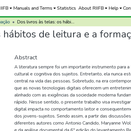
RIIFB
Manuals and Terms
Statistics
About RIIFB
Help
Con
uação
Dos livros às telas: os hábitos de leitura e a formação do leitor na era digital
s hábitos de leitura e a formaç
Abstract
A literatura sempre foi um importante instrumento para a 
cultural e cognitiva dos sujeitos. Entretanto, ela nunca e
central na vida das pessoas. Sobretudo, na era contempo
que as novas tecnologias digitais oferecem um entreteni
alinhado com as exigências da sociedade moderna fund
rápido. Nesse sentido, o presente trabalho visa investigar
digital impacta no comportamento leitor e consequentem
dos jovens-sujeitos. Sendo assim, a partir das discussões
diferentes autores como Antonio Candido, Maryanne Wol
e da análise documental da 6º edição do levantamento Re