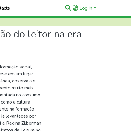
tacts
Log In
ão do leitor na era
formação social,
steve em um lugar
rânea, observa-se
mento muito mais
amentada no consumo
 como a cultura
ente na formação
 já levantadas por
f e Regina Zilberman
tratos da Leitura no